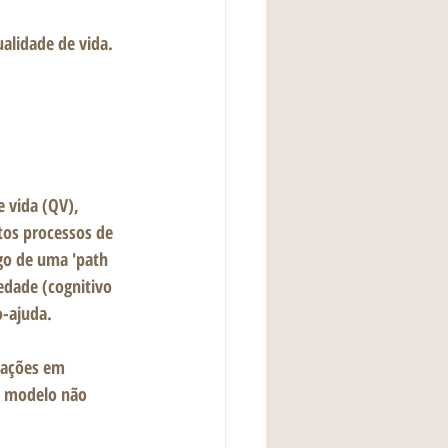
alidade de vida. 
 vida (QV), 
tos processos de 
go de uma 'path 
edade (cognitivo 
-ajuda. 
rações em 
o modelo não 