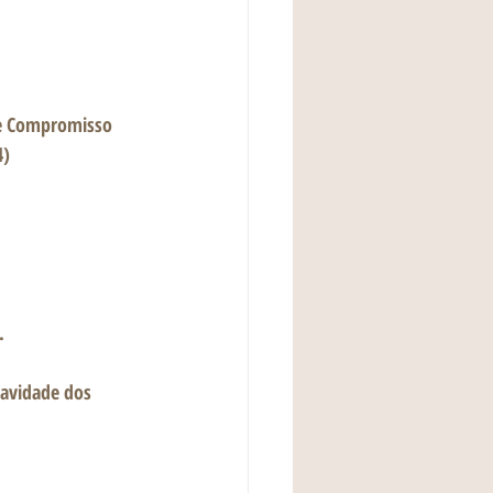
 e Compromisso 
) 
. 
avidade dos 