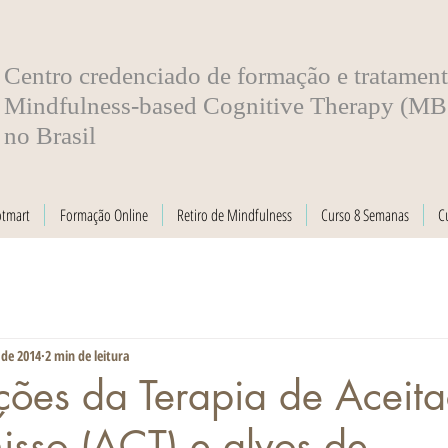
​Centro credenciado de formação e tratamen
Mindfulness-based Cognitive Therapy (M
no Brasil
otmart
Formação Online
Retiro de Mindfulness
Curso 8 Semanas
C
 de 2014
2 min de leitura
ções da Terapia de Aceit
sso (ACT) e alvos de