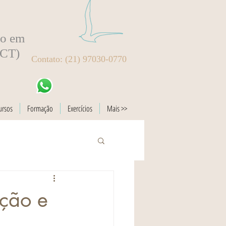
to em
BCT)
Contato: (21) 97030-0770
ursos
Formação
Exercícios
Mais >>
ação e