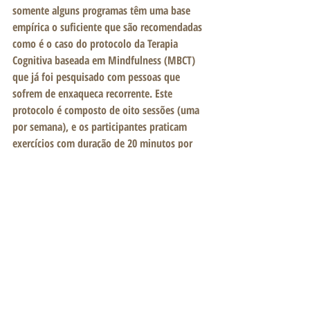
somente alguns programas têm uma base 
empírica o suficiente que são recomendadas 
como é o caso do protocolo da Terapia 
Cognitiva baseada em Mindfulness (MBCT) 
que já foi pesquisado com pessoas que 
sofrem de enxaqueca recorrente. Este 
protocolo é composto de oito sessões (uma 
por semana), e os participantes praticam 
exercícios com duração de 20 minutos por 
dia entre sessões.
MELHORE O SEU SONO 
E REDUZA DOR COM O 
MINDFULNESS
CLIQUE AQUI >>