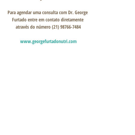
Para agendar uma consulta com Dr. George 
Furtado entre em contato diretamente 
através do número (21) 98766-7484
www.georgefurtadonutri.com
Referência: CURY, Augusto Jorge. Ansiedade: 
como enfrentar o mal do século. São Paulo: 
Saraiva,2015.
#nutrição
#ansiedade
#regulaçãoemocional