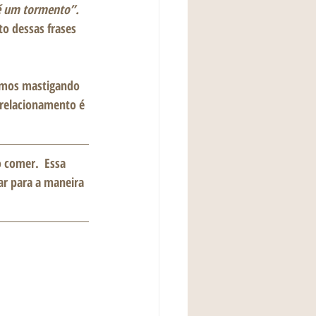
é um tormento”. 
to dessas frases 
amos mastigando 
relacionamento é 
 comer.  Essa 
r para a maneira 