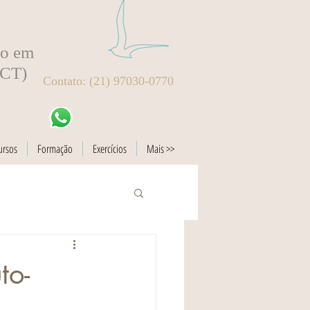
to em
BCT)
Contato: (21) 97030-0770
ursos
Formação
Exercícios
Mais >>
to-