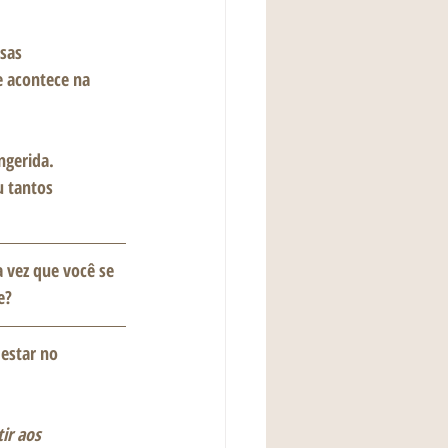
sas 
e acontece na 
gerida. 
 tantos 
a vez que você se 
e?
estar no 
ir aos 