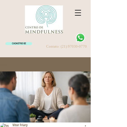
CADASTRE-SE
Contato:
(21) 97030-0770
Post
Vitor Friary