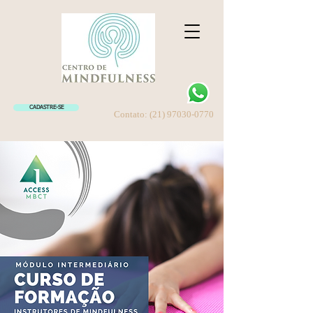
CADASTRE-SE
Contato:
(21) 97030-0770