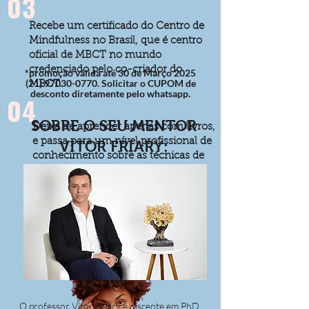
03
Recebe um certificado do Centro de
Mindfulness no Brasil, que é centro
oficial de MBCT no mundo
credenciado pelo co-criador do
*promoção válida até 30 de Março 2025
(21) 97030-0770
. Solicitar o CUPOM de
MBCT.
desconto diretamente pelo whatsapp.
04
SOBRE O SEU MENTOR
Deixa de aprender apenas com livros,
e passa para um nível profissional de
VITOR FRIARY:
conhecimento sobre as técnicas de
mindfulness
COMPRE O CURSO AQUI
O professor Vítor Friary é discente em PhD,