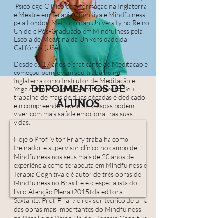
Psicólogo Clínico com formação na Inglaterra
e Mestre em Terapia Cognitiva e Mindfulness
pela London Metropolitan University no Reino
Unido e Pós-Graduado em Mindfulness pela
Escola de Medicina da Universidade da
Califórnia (USA).
Desde os 17 anos é praticante de Meditação e
começou bem jovem seu trabalho na
Inglaterra como Instrutor de Meditação e
DEPOIMENTOS DE
Yoga e também como Psicoterapeuta. Seu
trabalho de mais de duas décadas é dedicado
ALUNOS
em compreender como as pessoas podem
viver com mais saúde emocional nas suas
vidas.
Hoje o Prof. Vítor Friary trabalha como
treinador e supervisor clínico no campo de
Mindfulness nos seus mais de 20 anos de
experiência como terapeuta em Mindfulness e
Terapia Cognitiva e
é autor de três obras de
Mindfulness no Brasil, e é o especialista do
livro Atenção Plena (2015) da editora
Sextante. Prof. Friary é
revisor técnico de uma
das obras mais importantes do Mindfulness
no Brasil e no Reino Unido, "Terapia Cognitiva