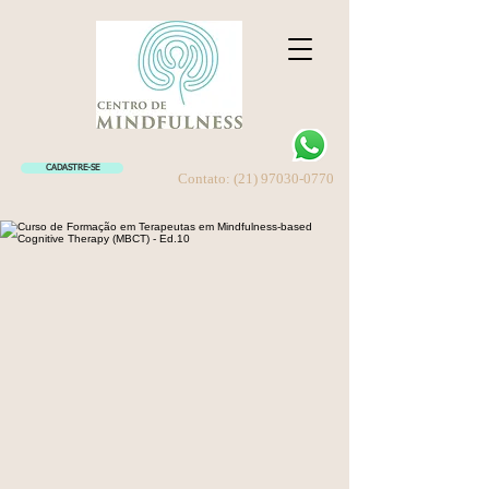
CADASTRE-SE
Contato:
(21) 97030-0770