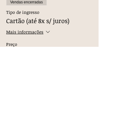
Vendas encerradas
Tipo de ingresso
Cartão (até 8x s/ juros)
Mais informações
Preço
R$ 1.350,00
Vendas encerradas
Tipo de ingresso
À vista c/ 10% desconto ATC-RJ
Mais informações
Preço
R$ 1.080,00