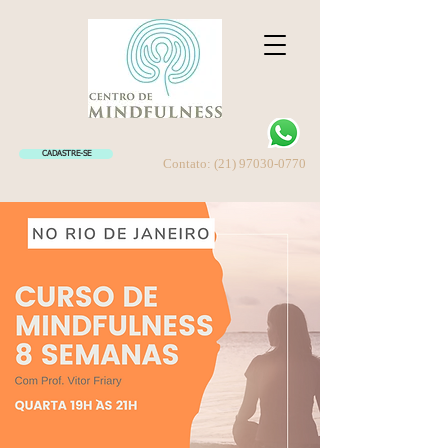
CADASTRE-SE
Contato:
(21) 97030-0770