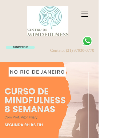
CADASTRE-SE
Contato:
(21) 97030-0770