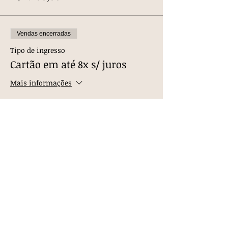
Vendas encerradas
Tipo de ingresso
Cartão em até 8x s/ juros
Mais informações
Preço
R$ 1.350,00
Vendas encerradas
Tipo de ingresso
À vista c/ 10% desconto ATC-RJ
Mais informações
Preço