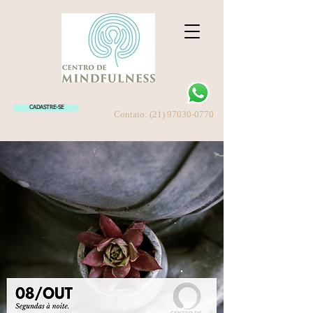
CADASTRE-SE
Contato:
(21) 97030-0770