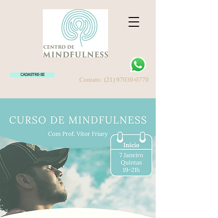
CADASTRE-SE
Contato:
(21) 97030-0770