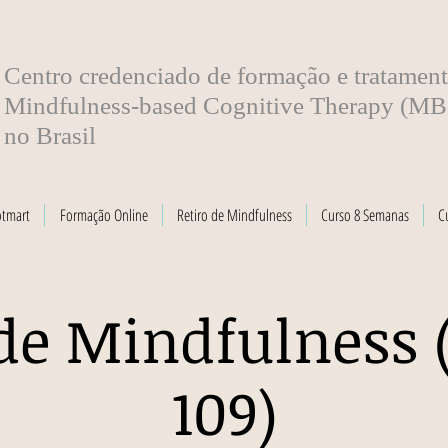
​Centro credenciado de formação e tratamen
Mindfulness-based Cognitive Therapy (M
no Brasil
otmart
Formação Online
Retiro de Mindfulness
Curso 8 Semanas
C
de Mindfulness 
109)