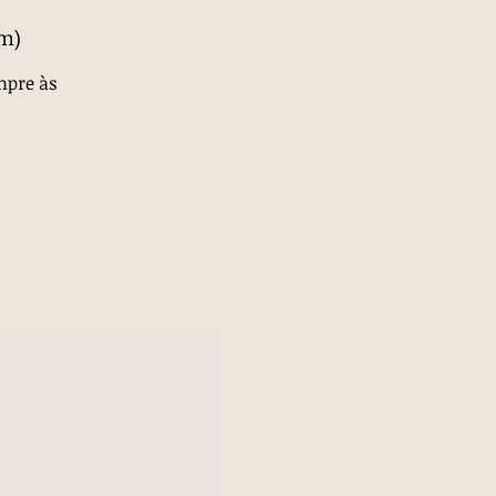
om)
mpre às