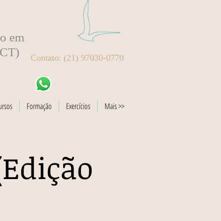
to em
BCT)
Contato: (21) 97030-0770
ursos
Formação
Exercícios
Mais >>
(Edição