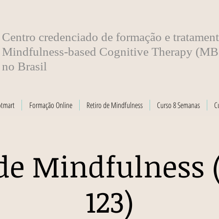
​Centro credenciado de formação e tratamen
Mindfulness-based Cognitive Therapy (M
no Brasil
otmart
Formação Online
Retiro de Mindfulness
Curso 8 Semanas
C
de Mindfulness 
123)