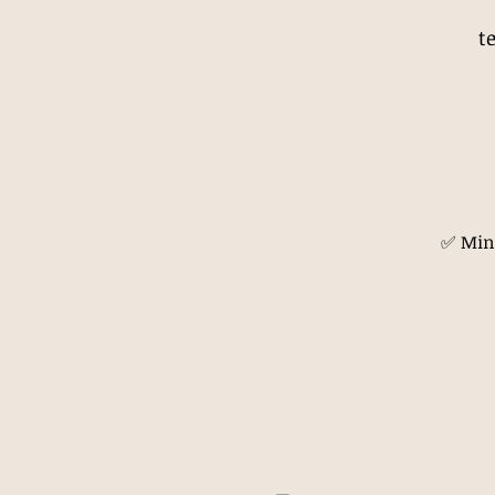
te
✅ Mini