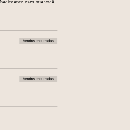
nhecimento para que você
uração de 2h cada
das através da plataforma
, sendo dinâmicas e
Vendas encerradas
o.
de desconto. A partir de
Vendas encerradas