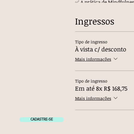
✅ A prática de Mindfulnes
possa enfrentar os diferent
Ingressos
✅ O curso é composto por
ministradas pela Dra. Dani
online de conferência Zoo
objetivas, com toda a teori
Tipo de ingresso
À vista c/ desconto
Incluso no Curso: Material 
Mais informações
Se você convidar um 
três inscrições, ofe
Tipo de ingresso
Descontos não são c
Em até 8x R$ 168,75
Mais informações
*Descontos não cumulativo
INVESTIMENTO:
CADASTRE-SE
R$ 1.200,00 (À vista
R$ 1.350,00 (Parcelad