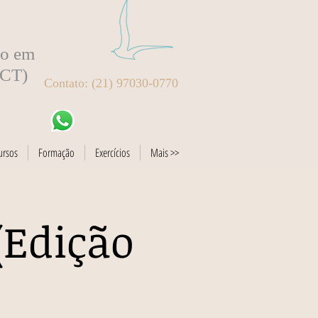
to em
BCT)
Contato: (21) 97030-0770
ursos
Formação
Exercícios
Mais >>
(Edição