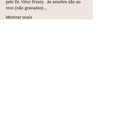
pelo Dr. Vitor Friary.  As sessões são ao 
vivo (não gravadas)…
Mostrar mais
Ingressos
Vendas encerradas
Tipo de ingresso
À vista c/ desconto
Mais informações
Preço
R$ 1.200,00
Vendas encerradas