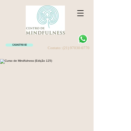
CADASTRE-SE
Contato:
(21) 97030-0770