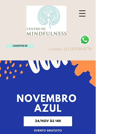
CADASTRE-SE
Contato:
(21) 97030-0770