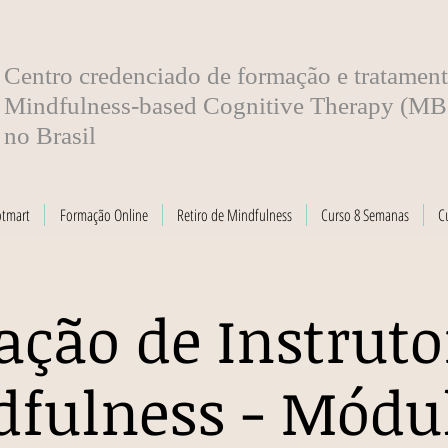
​Centro credenciado de formação e tratamen
Mindfulness-based Cognitive Therapy (M
no Brasil
otmart
Formação Online
Retiro de Mindfulness
Curso 8 Semanas
C
ção de Instruto
fulness - Módu