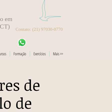
to em
BCT)
Contato: (21) 97030-0770
ursos
Formação
Exercícios
Mais >>
res de
lo de