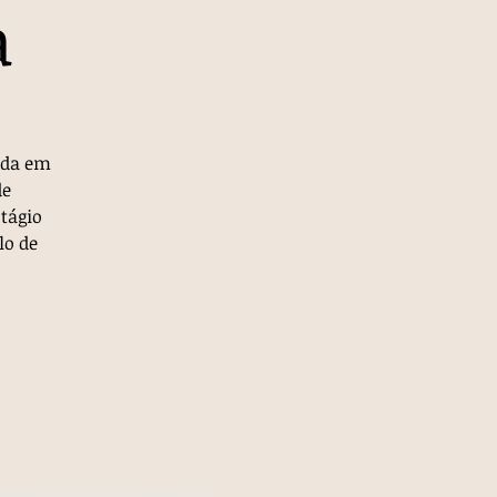
a
ada em
de
tágio
lo de