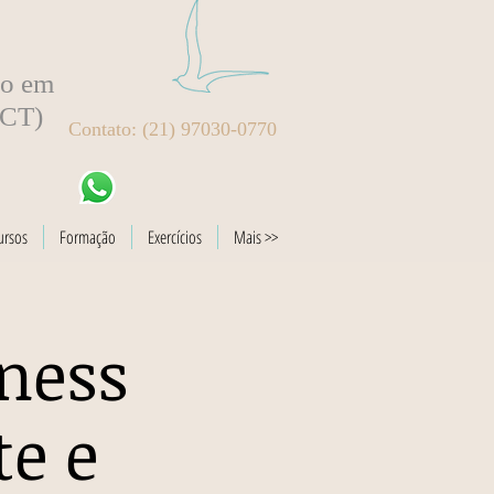
to em
BCT)
Contato: (21) 97030-0770
ursos
Formação
Exercícios
Mais >>
ness
te e