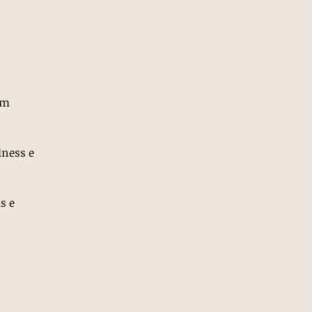
em
lness e
s e