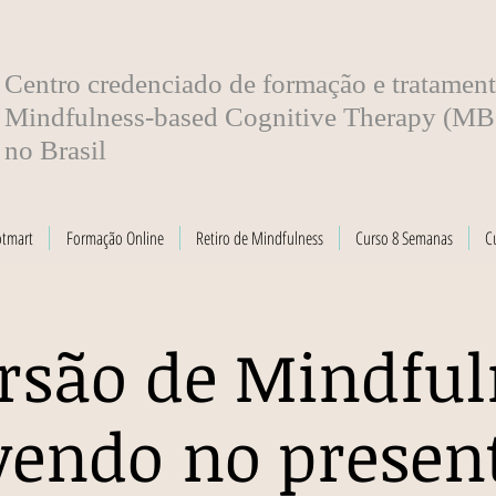
​Centro credenciado de formação e tratamen
Mindfulness-based Cognitive Therapy (M
no Brasil
otmart
Formação Online
Retiro de Mindfulness
Curso 8 Semanas
C
rsão de Mindful
vendo no presen