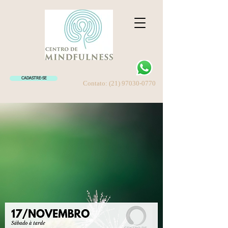
CADASTRE-SE
Contato:
(21) 97030-0770