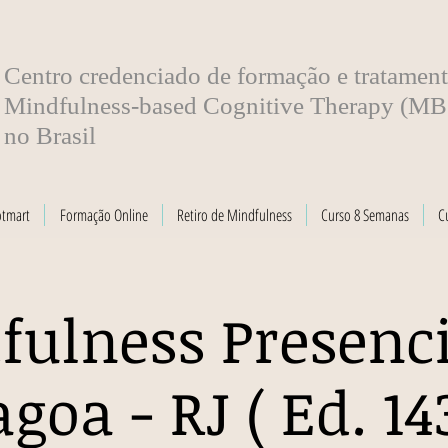
​Centro credenciado de formação e tratamen
Mindfulness-based Cognitive Therapy (M
no Brasil
otmart
Formação Online
Retiro de Mindfulness
Curso 8 Semanas
C
fulness Presenci
agoa - RJ ( Ed. 143