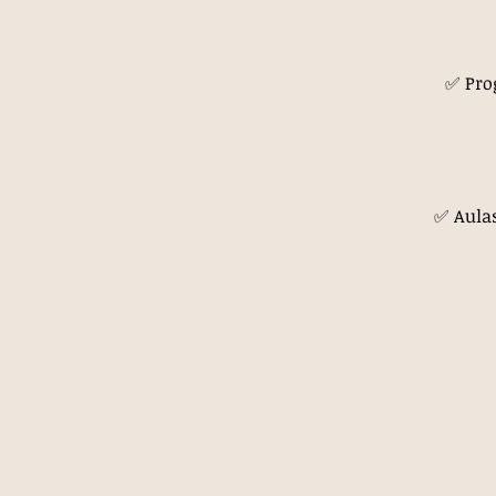
✅ Prog
✅ Aulas