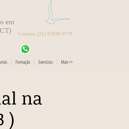
to em
BCT)
Contato: (21) 97030-0770
ursos
Formação
Exercícios
Mais >>
al na
 )