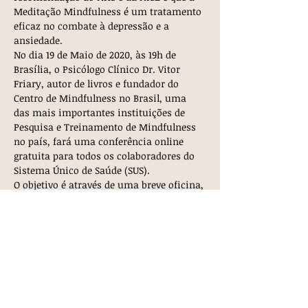
Meditação Mindfulness é um tratamento 
eficaz no combate à depressão e a 
ansiedade.
No dia 19 de Maio de 2020, às 19h de 
Brasília, o Psicólogo Clínico Dr. Vitor 
Friary, autor de livros e fundador do 
Centro de Mindfulness no Brasil, uma 
das mais importantes instituições de 
Pesquisa e Treinamento de Mindfulness 
no país, fará uma conferência online 
gratuita para todos os colaboradores do 
Sistema Único de Saúde (SUS). 
O objetivo é através de uma breve oficina, 
introduzir a esses profissionais que 
estão atuando na linha de frente do 
combate à Pandemia do Coronavírus 
apoio psicológico e ferramentas eficazes 
no combate aos sintomas de 
esgotamento emocional, físico e mental 
que…
Mostrar mais