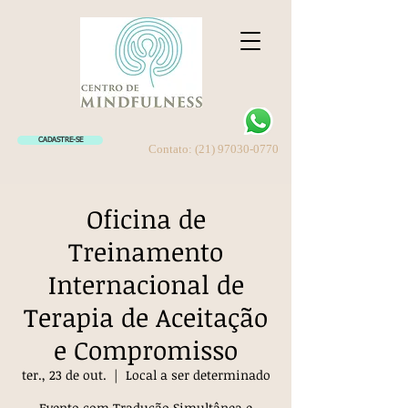
CADASTRE-SE
Contato:
(21) 97030-0770
Oficina de
Treinamento
Internacional de
Terapia de Aceitação
e Compromisso
ter., 23 de out.
  |  
Local a ser determinado
Evento com Tradução Simultânea e