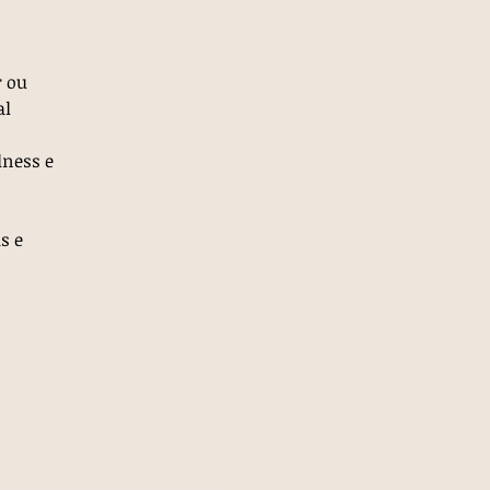
r ou
al
lness e
s e