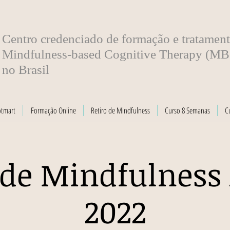
​Centro credenciado de formação e tratamen
Mindfulness-based Cognitive Therapy (M
no Brasil
otmart
Formação Online
Retiro de Mindfulness
Curso 8 Semanas
C
 de Mindfulness
2022