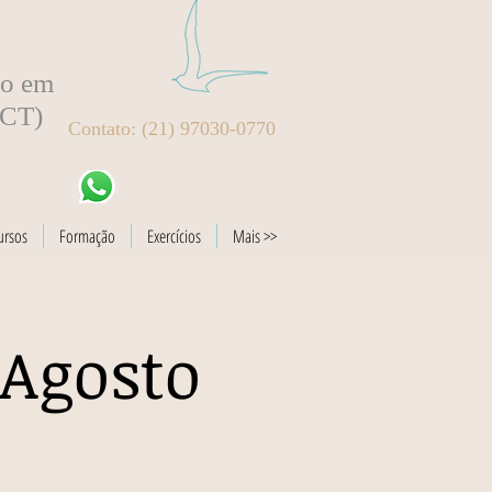
to em
BCT)
Contato: (21) 97030-0770
ursos
Formação
Exercícios
Mais >>
 Agosto