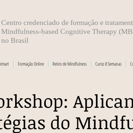
​Centro credenciado de formação e tratamen
Mindfulness-based Cognitive Therapy (M
no Brasil
otmart
Formação Online
Retiro de Mindfulness
Curso 8 Semanas
C
rkshop: Aplica
tégias do Mindf