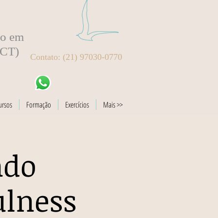
to em
BCT)
Contato: (21) 97030-0770
ursos
Formação
Exercícios
Mais >>
ndo
ulness