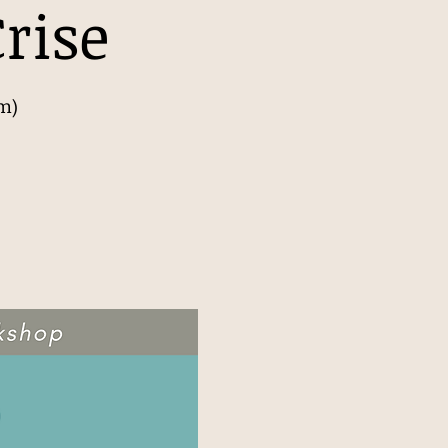
rise
om)