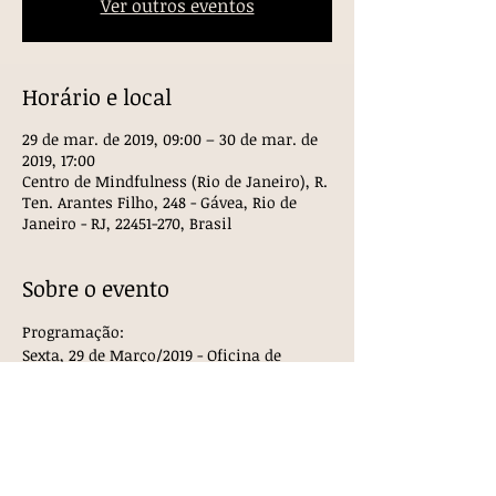
Ver outros eventos
Horário e local
29 de mar. de 2019, 09:00 – 30 de mar. de
2019, 17:00
Centro de Mindfulness (Rio de Janeiro), R.
Ten. Arantes Filho, 248 - Gávea, Rio de
Janeiro - RJ, 22451-270, Brasil
Sobre o evento
Programação:
Sexta, 29 de Março/2019 - Oficina de 
Introdução à ACT
Prof. Me. Vitor Friary
Tema: Aprender como utilizar os 
processos de flexibilidade para promover 
mudanças significativas e duradouras 
em clientes.