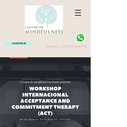
CADASTRE-SE
Contato:
(21) 97030-0770