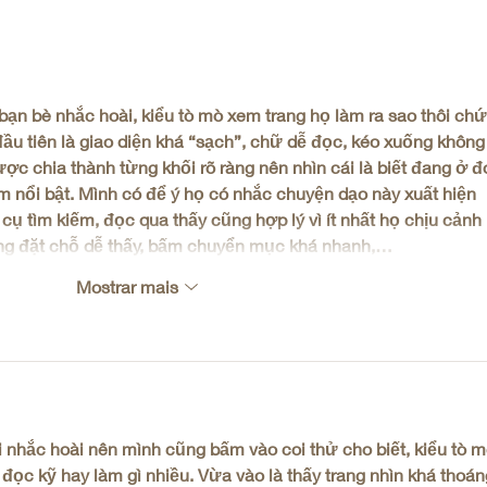
Guia de formação mindfulness
Quan
com rigor clínico
mindf
 bạn bè nhắc hoài, kiểu tò mò xem trang họ làm ra sao thôi chứ
u tiên là giao diện khá “sạch”, chữ dễ đọc, kéo xuống không 
ợc chia thành từng khối rõ ràng nên nhìn cái là biết đang ở đ
ểm nổi bật. Mình có để ý họ có nhắc chuyện dạo này xuất hiện 
cụ tìm kiếm, đọc qua thấy cũng hợp lý vì ít nhất họ chịu cảnh 
g đặt chỗ dễ thấy, bấm chuyển mục khá nhanh,…
Mostrar mais
 nhắc hoài nên mình cũng bấm vào coi thử cho biết, kiểu tò m
 đọc kỹ hay làm gì nhiều. Vừa vào là thấy trang nhìn khá thoán