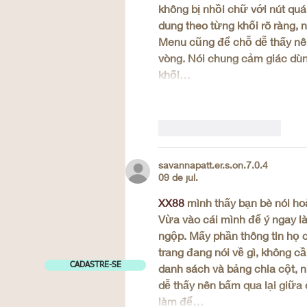
không bị nhồi chữ với nút quá
dung theo từng khối rõ ràng, 
Menu cũng để chỗ dễ thấy nên
vòng. Nói chung cảm giác dùn
khối…
Curtir
Responder
savannapatt.er.s.on.7.0.4
09 de jul.
XX88
 mình thấy bạn bè nói ho
Vừa vào cái mình để ý ngay là
ngộp. Mấy phần thông tin họ c
trang đang nói về gì, không c
CADASTRE-SE
danh sách và bảng chia cột, 
dễ thấy nên bấm qua lại giữa
làm để…