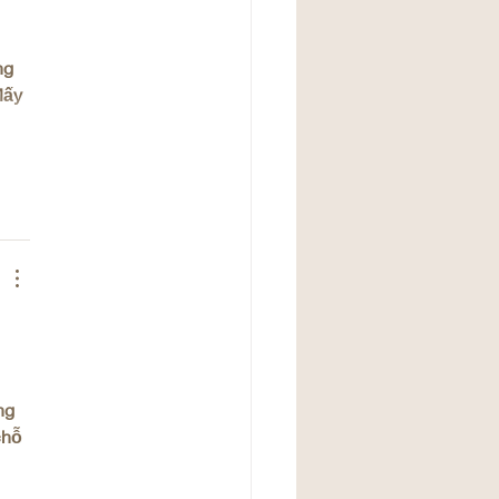
 
ng 
Mấy 
 
ng 
chỗ 
 