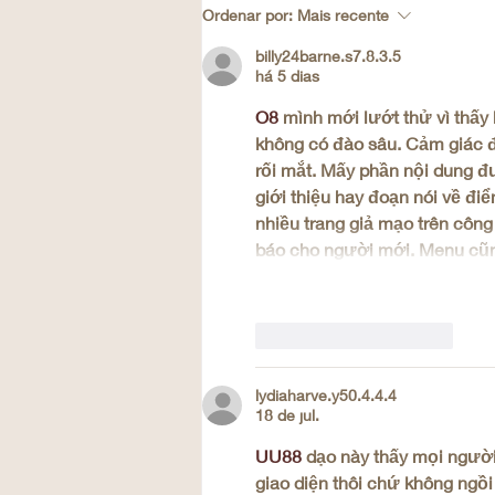
Como escolher curso MBCT
Ordenar por:
Mais recente
com segurança clínica
billy24barne.s7.8.3.5
há 5 dias
O8
 mình mới lướt thử vì thấy
không có đào sâu. Cảm giác đầ
rối mắt. Mấy phần nội dung đư
giới thiệu hay đoạn nói về đi
nhiều trang giả mạo trên công 
báo cho người mới. Menu cũn
Curtir
Responder
lydiaharve.y50.4.4.4
18 de jul.
UU88
 dạo này thấy mọi người
giao diện thôi chứ không ngồi