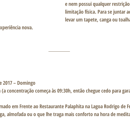
e nem possui qualquer restrição
limitação física. Para se juntar 
levar um tapete, canga ou toalha
experiência nova.  
de 2017 – Domingo
0h (a concentração começa às 09:30h, então chegue cedo para ga
mado em Frente ao Restaurante Palaphita na Lagoa Rodrigo de Fr
nga, almofada ou o que lhe traga mais conforto na hora de medita