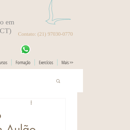
to em
BCT)
Contato: (21) 97030-0770
ursos
Formação
Exercícios
Mais >>
o
m Aulão