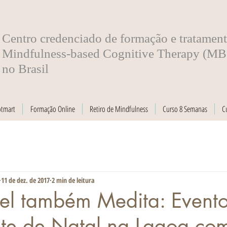
​Centro credenciado de formação e tratamen
Mindfulness-based Cognitive Therapy (M
no Brasil
otmart
Formação Online
Retiro de Mindfulness
Curso 8 Semanas
C
11 de dez. de 2017
2 min de leitura
el também Medita: Event
nte de Natal na Lagoa co