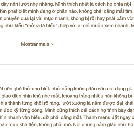
 dày nên lướt nhẹ nhàng. Mình thích nhất là cách họ chia nội 
nhìn phát biết mình đang ở phần nào, không phải căng mắt tìm.
 chuyển qua lại vài mục nhanh, không bị rối hay phải bấm vò
g như kiểu “mở ra là hiểu”, hợp với ai chỉ muốn xem nhanh. 
Mostrar mais
ài nên ghé thử cho biết, chứ cũng không đào sâu nội dung gì. 
 giao diện nhìn khá nhẹ mắt, khoảng trắng nhiều nên không bị 
hia thành từng khối rõ ràng, lướt xuống là nắm được đại khái
ần đọc kỹ từng dòng. Mình cũng thích cái cách họ trình bày dạ
nhìn nhanh vẫn hiểu, đỡ phải căng mắt. Thanh menu đặt ngay 
 các mục khá tiện, không phải mò. Nói chung cảm giác như họ