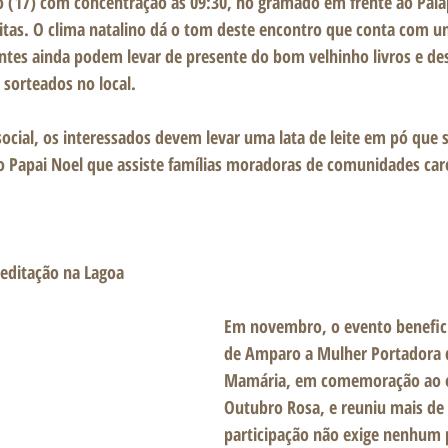
 (17) com concentração às 09:30, no gramado em frente ao Palap
itas. O clima natalino dá o tom deste encontro que conta com u
ntes ainda podem levar de presente do bom velhinho livros e de
sorteados no local. 
cial, os interessados devem levar uma lata de leite em pó que s
o Papai Noel que assiste famílias moradoras de comunidades car
meditação na Lagoa
Em novembro, o evento benefici
de Amparo a Mulher Portadora 
Mamária, em comemoração ao 
Outubro Rosa, e reuniu mais de 
participação não exige nenhum p