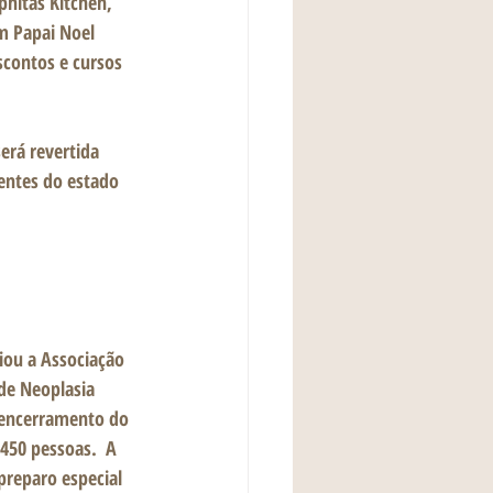
hitas Kitchen, 
m Papai Noel 
scontos e cursos 
erá revertida 
entes do estado 
ou a Associação 
de Neoplasia 
encerramento do 
450 pessoas.  A 
reparo especial 