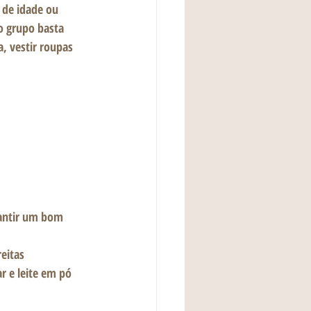
 de idade ou 
ao grupo basta 
, vestir roupas 
rantir um bom 
eitas
r e leite em pó 