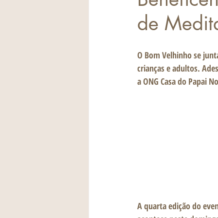
de Medit
O Bom Velhinho se junta
crianças e adultos. Ade
a ONG Casa do Papai No
A quarta edição do eve