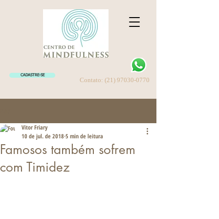
CADASTRE-SE
Contato:
(21) 97030-0770
Post
Vitor Friary
10 de jul. de 2018
5 min de leitura
Famosos também sofrem
com Timidez