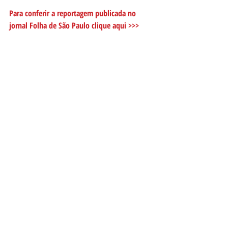
Para conferir a reportagem publicada no 
jornal Folha de São Paulo 
clique aqui >>>
#timidez
#fobias
#mindfulness
#terapiacomportamental
Posts recentes
Ver tudo