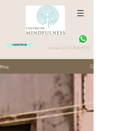
CADASTRE-SE
Contato:
(21) 97030-0770
Blog