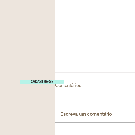
CADASTRE-SE
Comentários
Escreva um comentário
Como escolher curso MBCT