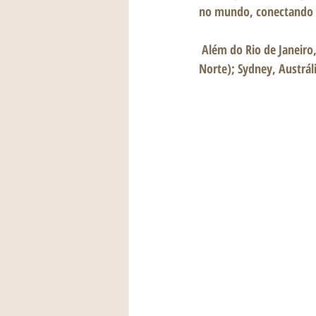
no mundo, conectando 
 Além do Rio de Janeiro, a ação aconteceu em Iloilo, Filipinas (Ásia); Nova Iorque, EUA (América do 
Norte); Sydney, Austrá