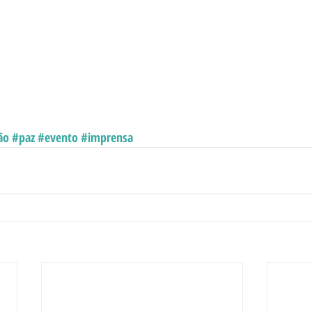
ão
#paz
#evento
#imprensa