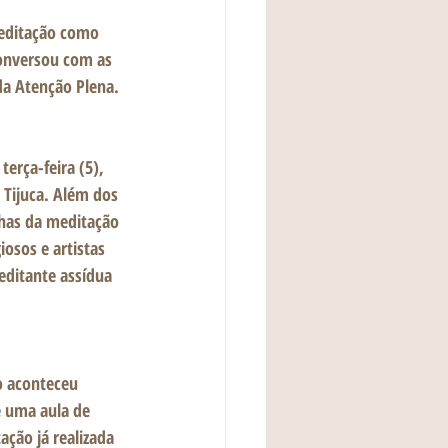
editação como 
 conversou com as 
da Atenção Plena.
erça-feira (5), 
 Tijuca. Além dos 
nhas da meditação 
iosos e artistas 
editante assídua 
o aconteceu 
 uma aula de 
ção já realizada 