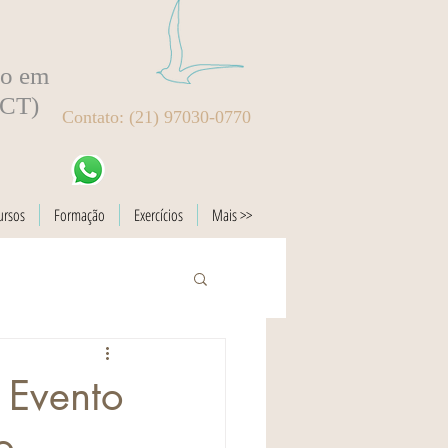
to em
BCT)
Contato: (21) 97030-0770
ursos
Formação
Exercícios
Mais >>
 Evento
o